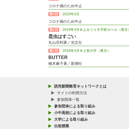
コロナ禍のため中止
第3回
2020年3月
コロナ禍のため中止
第2回
2019年3月＠よみうり大手町ホール（東京
昆虫はすごい
丸山宗利著／光文社
第1回
2018年3月＠上智大学（東京）
BUTTER
柚木麻子著／新潮社
読売新聞教育ネットワークとは
サイトの利用方法
参加団体一覧
参加団体による取り組み
小中高校による取り組み
大学による取り組み
出前授業