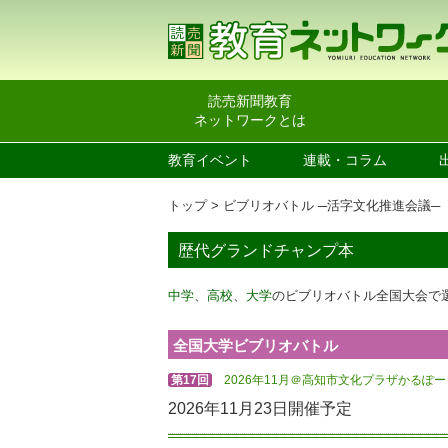
読売新聞教育
ネットワークとは
教育イベント
連載・コラム
トップ
ビブリオバトル ─活字文化推進会議─
歴代グランドチャンプ本
中学
、
高校
、
大学
のビブリオバトル全国大会で
全国大学ビブリオバトル
第17回
2026年11月＠高知市文化プラザかるぽ
2026年11月23日開催予定