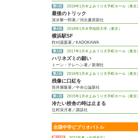
第5回
2019年1月＠よみうり大手町ホール（東京
最後のトリック
深水黎一郎著／河出書房新社
第4回
2018年1月＠早稲田大学（東京）
横浜駅SF
柞刈湯葉著／KADOKAWA
第3回
2017年1月＠よみうり大手町ホール（東京
ハリネズミの願い
トーン・テレヘン著／新潮社
第2回
2016年1月＠よみうり大手町ホール（東京
残像に口紅を
筒井康隆著／中央公論新社
第1回
2015年1月＠よみうり大手町ホール（東京
冷たい校舎の時は止まる
辻村深月著／講談社
全国中学ビブリオバトル
第10回
2027年春（会場未定）