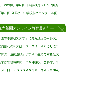
【10/9締切】第40回日本語検定（11/6.7実施…
「第75回 全国小・中学校作文コンクール優…
読売新聞オンライン教育最新記事
「国際卓越研究大学」に先月認定の京都大、…
定員割れの私大は４６・２％、４年ぶりに５…
体育の「運動遊び」小学４年生まで対象拡大…
産学官で地域振興 ２０件採択…文科省、３…
８月６日 ＫＯＤＯＭＯ俳句 選者・高柳克…