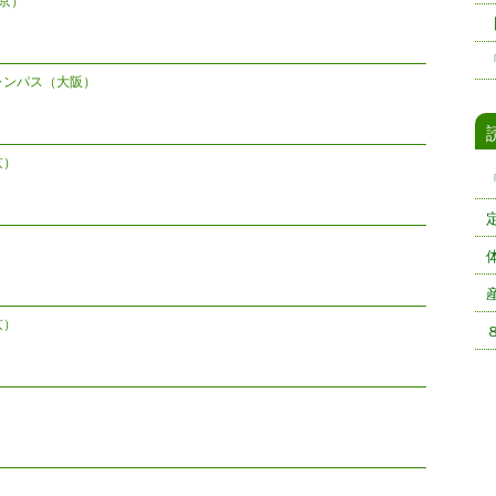
京）
ャンパス（大阪）
京）
京）