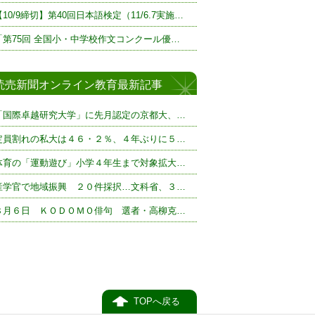
【10/9締切】第40回日本語検定（11/6.7実施…
「第75回 全国小・中学校作文コンクール優…
読売新聞オンライン教育最新記事
「国際卓越研究大学」に先月認定の京都大、…
定員割れの私大は４６・２％、４年ぶりに５…
体育の「運動遊び」小学４年生まで対象拡大…
産学官で地域振興 ２０件採択…文科省、３…
８月６日 ＫＯＤＯＭＯ俳句 選者・高柳克…
TOPへ戻る