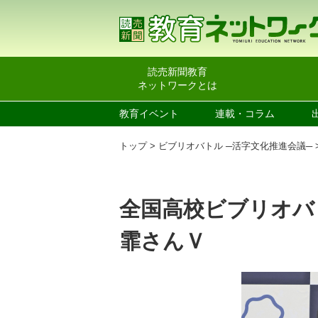
読売新聞教育
ネットワークとは
教育イベント
連載・コラム
トップ
ビブリオバトル ─活字文化推進会議─
全国高校ビブリオバ
霏さんＶ