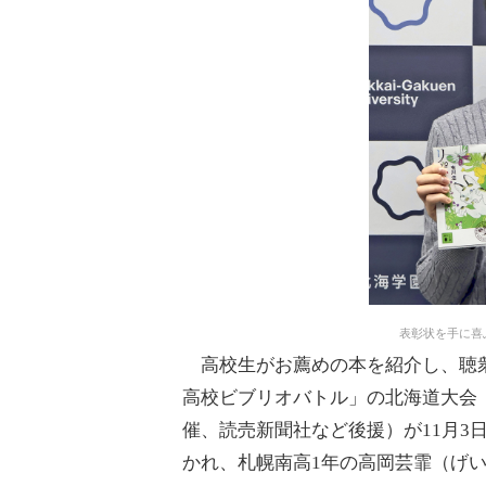
表彰状を手に喜
高校生がお薦めの本を紹介し、聴衆
高校ビブリオバトル」の北海道大会
催、読売新聞社など後援）が11月3
かれ、札幌南高1年の高岡芸霏（げい