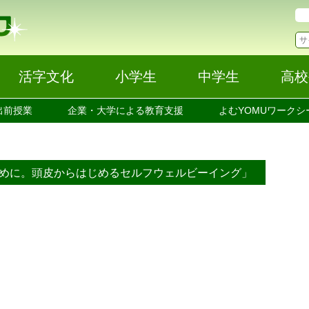
活字文化
小学生
中学生
高校
出前授業
企業・大学による教育支援
よむYOMUワークシ
ために。頭皮からはじめるセルフウェルビーイング」