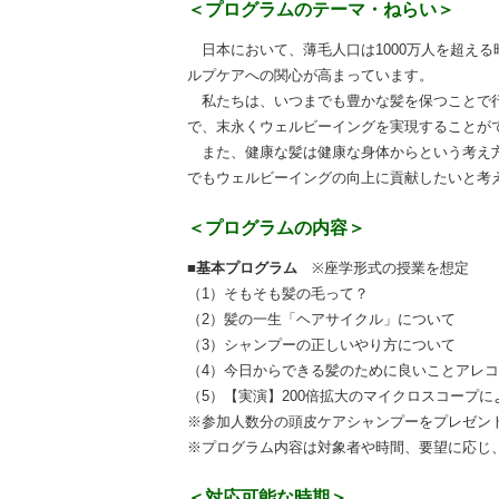
＜プログラムのテーマ・ねらい＞
日本において、薄毛人口は1000万人を超え
ルプケアへの関心が高まっています。
私たちは、いつまでも豊かな髪を保つことで行
で、
末永くウェルビーイングを実現することが
また、健康な髪は健康な身体からという考え方
でもウェルビーイングの向上に貢献したいと考
＜プログラムの内容＞
■基本プログラム
※座学形式の授業を想定
（1）そもそも髪の毛って？
（2）髪の一生「ヘアサイクル」について
（3）シャンプーの正しいやり方について
（4）今日からできる髪のために良いことアレ
（5）【実演】200倍拡大のマイクロスコープ
※参加人数分の頭皮ケアシャンプーをプレゼン
※プログラム内容は対象者や時間、要望に応じ
＜対応可能な時期＞