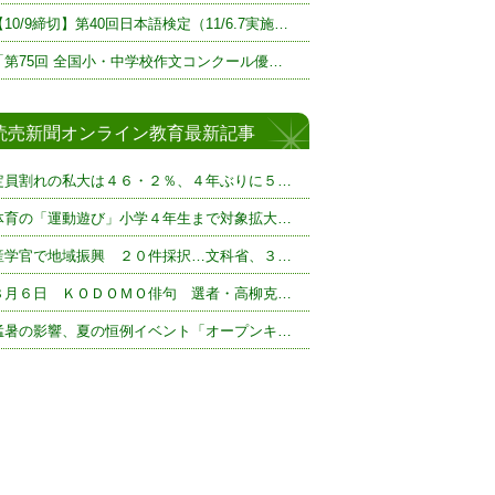
【10/9締切】第40回日本語検定（11/6.7実施…
「第75回 全国小・中学校作文コンクール優…
読売新聞オンライン教育最新記事
定員割れの私大は４６・２％、４年ぶりに５…
体育の「運動遊び」小学４年生まで対象拡大…
産学官で地域振興 ２０件採択…文科省、３…
８月６日 ＫＯＤＯＭＯ俳句 選者・高柳克…
猛暑の影響、夏の恒例イベント「オープンキ…