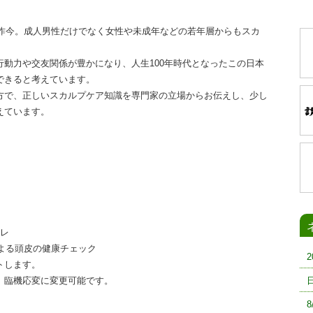
る昨今。成人男性だけでなく女性や未成年などの若年層からもスカ
動力や交友関係が豊かになり、人生100年時代となったこの日本
できると考えています。
で、正しいスカルプケア知識を専門家の立場からお伝えし、
少し
えています
。
コレ
による頭皮の健康チェック
トします。
、臨機応変に変更可能です。