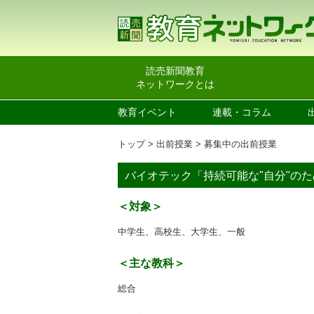
読売新聞教育
ネットワークとは
教育イベント
連載・コラム
トップ
出前授業
募集中の出前授業
バイオテック「持続可能な"自分"の
＜対象＞
中学生、高校生、大学生、一般
＜主な教科＞
総合