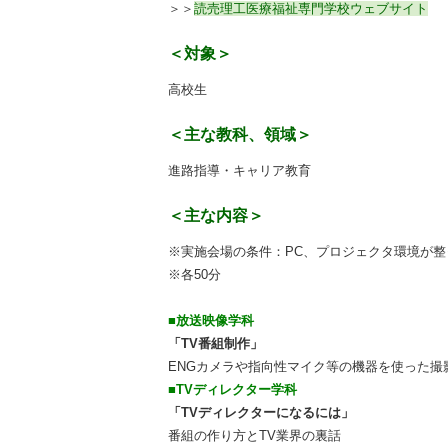
＞＞
読売理工医療福祉専門学校ウェブサイト
＜対象＞
高校生
＜主な教科、領域＞
進路指導・キャリア教育
＜主な内容＞
※実施会場の条件：PC、プロジェクタ環境が整
※各50分
■放送映像学科
「TV番組制作」
ENGカメラや指向性マイク等の機器を使った撮
■TVディレクター学科
「TVディレクターになるには」
番組の作り方とTV業界の裏話