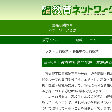
読売新聞教育
ネットワークとは
教育イベント
連載・コラム
トップ
出前授業
募集中の出前授業
読売理工医療福祉専門学校「本校設
読売理工医療福祉専門学校は、読売新聞・日
ビグループの専門学校です。放送・IT、建築・
気、医療・福祉系において、就職に有利な資格
ルが身につく多彩な8つの学科があります。
この出前授業は、高校生に本校設置学科の授
験してもらうことで、それぞれの学科の学びと
ついて理解してもらうことを目的としています