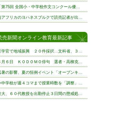
「第75回 全国小・中学校作文コンクール優…
南アフリカのヨハネスブルクで読売記者が出…
読売新聞オンライン教育最新記事
産学官で地域振興 ２０件採択…文科省、３…
８月６日 ＫＯＤＯＭＯ俳句 選者・高柳克…
猛暑の影響、夏の恒例イベント「オープンキ…
小中学校が週４コマまで授業時数を「調整」…
東大、６０代教授を出勤停止３日間の懲戒処…