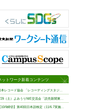
ネットワーク新着コンテンツ
日本レコード協会 「レコーディングスタジ…
8/29（土）よみうりNIE交流会「読売新聞東…
【10/9締切】第40回日本語検定（11/6.7実施…