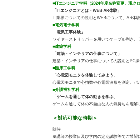
■ITエンジニア学科（2024年度名称変更、現
「ITエンジニアとは・WEB-AR体験」
IT業界についての説明とWEBについて、AR体
■電気電子学科
「電気工事体験」
ワイヤーストリッパーを用いてケーブル剥き、
■建築学科
「建築・インテリアの仕事について」
建築・インテリアの仕事についての説明とPC操
■臨床工学科
「心電図モニタを体験してみよう」
心電図モニタで心拍数や心電図波形を測定、パ
■介護福祉学科
「ゲームを通して体の動きを学ぶ」
ゲームを通して体の不自由な人の気持ちを理解
＜対応可能な時期＞
随時
※講師の授業日及び学内の定期試験等でご希望