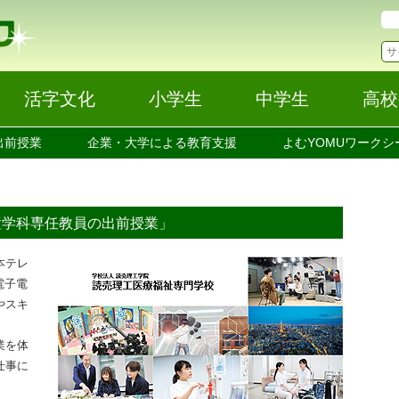
活字文化
小学生
中学生
高校
出前授業
企業・大学による教育支援
よむYOMUワークシ
置学科専任教員の出前授業」
本テレ
電子電
やスキ
業を体
仕事に
。