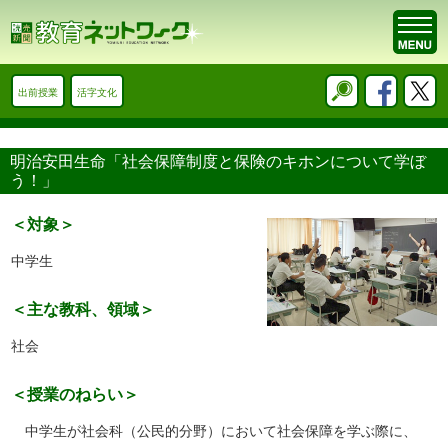
出前授業
活字文化
明治安田生命「社会保障制度と保険のキホンについて学ぼ
う！」
＜対象＞
中学生
＜主な教科、領域＞
社会
＜授業のねらい＞
中学生が社会科（公民的分野）において社会保障を学ぶ際に、