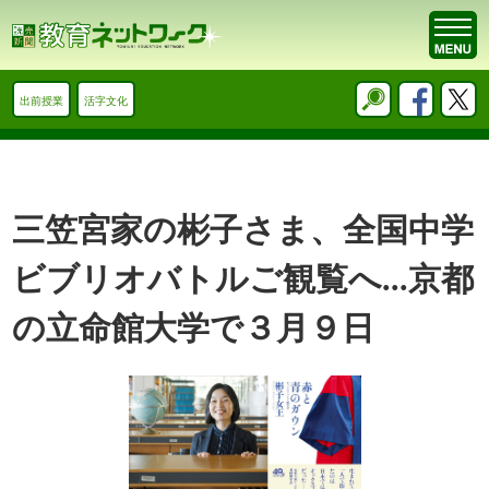
出前授業
活字文化
三笠宮家の彬子さま、全国中学
ビブリオバトルご観覧へ...京都
の立命館大学で３月９日