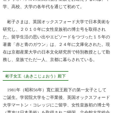
学、高校、大学の各年代を通じて初めて。
彬子さまは、英国オックスフォード大学で日本美術を
研究し、２０１０年に女性皇族初の博士号を取得され
た。留学生活の思い出やエピソードをつづった１５年の
著書「赤と青のガウン」は、２４年に文庫化された。現
在は京都産業大学の日本文化研究所で特別教授として勤
務し、皇族でただ一人、京都に暮らされている。
彬子女王（あきこじょおう）殿下
1981年（昭和56年）寬仁親王殿下の第一女子として
ご誕生。学習院大学をご卒業後、英国オックスフォード
大学マートン・コレッジにご留学、女性皇族初の博士号
（専攻は日本美術）を取得されご帰国。立命館大学総合