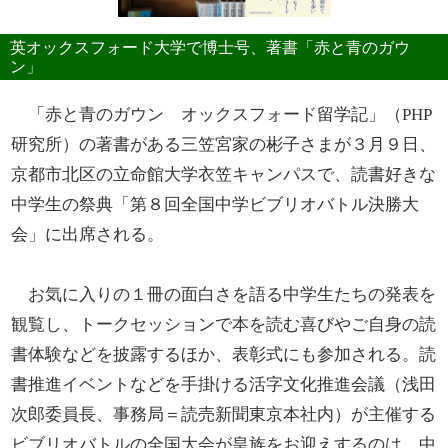
英オックスフォード大学で博士号、著書「赤と青のガウ
ン」
「赤と青のガウン オックスフォード留学記」（PHP
研究所）の著書がある三笠宮家の彬子さまが３月９日、
京都市北区の立命館大学衣笠キャンパスで、読書好きな
中学生の祭典「第８回全国中学ビブリオバトル決勝大
会」に出席される。
お気に入りの１冊の面白さを語る中学生たちの発表を
観覧し、トークセッションで本を読む喜びやご自身の読
書体験などを披露するほか、表彰式にも参加される。読
書推進イベントなどを手掛ける活字文化推進会議（浅田
次郎委員長、事務局＝読売新聞東京本社内）が主催する
ビブリオバトルの全国大会が皇族をお迎えするのは、中