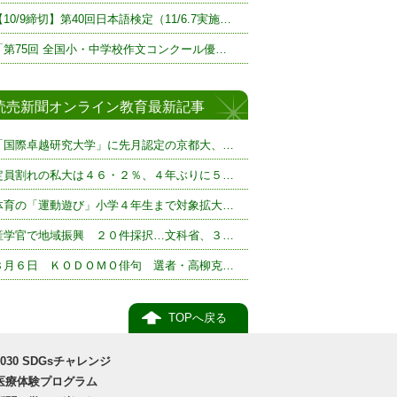
【10/9締切】第40回日本語検定（11/6.7実施…
「第75回 全国小・中学校作文コンクール優…
読売新聞オンライン教育最新記事
「国際卓越研究大学」に先月認定の京都大、…
定員割れの私大は４６・２％、４年ぶりに５…
体育の「運動遊び」小学４年生まで対象拡大…
産学官で地域振興 ２０件採択…文科省、３…
８月６日 ＫＯＤＯＭＯ俳句 選者・高柳克…
TOPへ戻る
2030 SDGsチャレンジ
医療体験プログラム