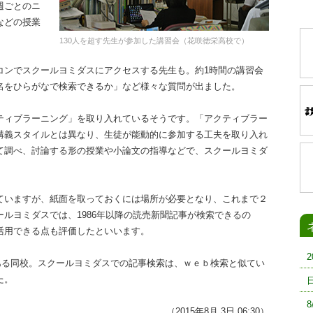
週ごとのニ
などの授業
130人を超す先生が参加した講習会（花咲徳栄高校で）
ンでスクールヨミダスにアクセスする先生も。約1時間の講習会
名をひらがなで検索できるか」など様々な質問が出ました。
ィブラーニング」を取り入れているそうです。「アクティブラー
講義スタイルとは異なり、生徒が能動的に参加する工夫を取り入れ
て調べ、討論する形の授業や小論文の指導などで、スクールヨミダ
いますが、紙面を取っておくには場所が必要となり、これまで２
ルヨミダスでは、1986年以降の読売新聞記事が検索できるの
活用できる点も評価したといいます。
ある同校。スクールヨミダスでの記事検索は、ｗｅｂ検索と似てい
た。
（2015年8月 3日 06:30）