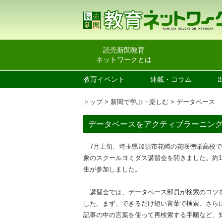
読売新聞教育
ネットワークとは
教育イベント
連載・コラム
トップ
新聞で学ぶ・楽しむ
データベース
データベースをアクティブラーニン
7月上旬、埼玉県加須市花崎の花咲徳栄高校で
象のスクールヨミダス講習会を開きました。約1
生が参加しました。
講習会では、データベース部員が検索のコツ
した。まず、できるだけ短い言葉で検索、さら
記事の中の言葉を使って再検索する手順など、