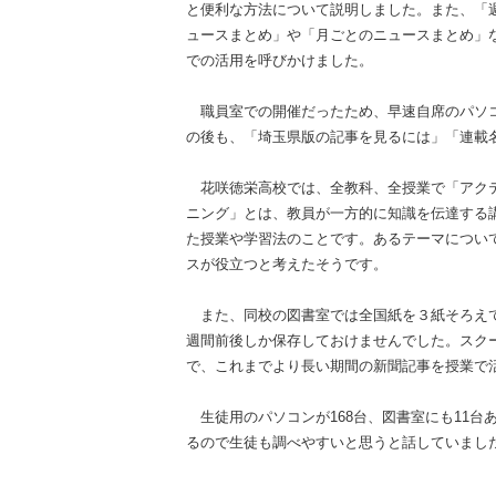
と便利な方法について説明しました。また、「
ュースまとめ」や「月ごとのニュースまとめ」
での活用を呼びかけました。
職員室での開催だったため、早速自席のパソコ
の後も、「埼玉県版の記事を見るには」「連載
花咲徳栄高校では、全教科、全授業で「アクテ
ニング」とは、教員が一方的に知識を伝達する
た授業や学習法のことです。あるテーマについ
スが役立つと考えたそうです。
また、同校の図書室では全国紙を３紙そろえて
週間前後しか保存しておけませんでした。スクー
で、これまでより長い期間の新聞記事を授業で
生徒用のパソコンが168台、図書室にも11台
るので生徒も調べやすいと思うと話していまし