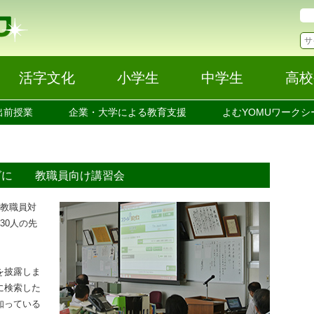
活字文化
小学生
中学生
高校
出前授業
企業・大学による教育支援
よむYOMUワークシ
グに 教職員向け講習会
教職員対
30人の先
を披露しま
に検索した
知っている