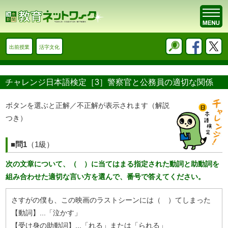
出前授業
活字文化
チャレンジ日本語検定［3］警察官と公務員の適切な関係
ボタンを選ぶと正解／不正解が表示されます（解説
つき）
■問1
（1級）
次の文章について、（ ）に当てはまる指定された動詞と助動詞を
組み合わせた適切な言い方を選んで、番号で答えてください。
さすがの僕も、この映画のラストシーンには（ ）てしまった
【動詞】...「泣かす」
【受け身の助動詞】...「れる」または「られる」