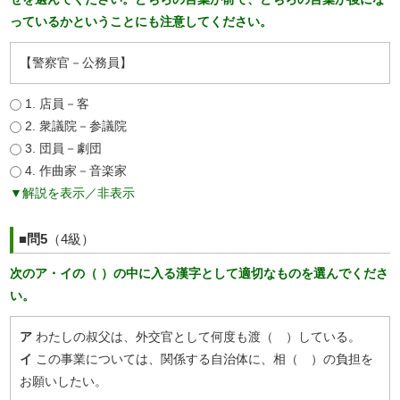
っているかということにも注意してください。
【警察官－公務員】
1. 店員－客
2. 衆議院－参議院
3. 団員－劇団
4. 作曲家－音楽家
▼解説を表示／非表示
■問5
（4級）
次のア・イの（ ）の中に入る漢字として適切なものを選んでくださ
い。
ア
わたしの叔父は、外交官として何度も渡（ ）している。
イ
この事業については、関係する自治体に、相（ ）の負担を
お願いしたい。