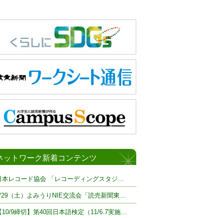
ネットワーク新着コンテンツ
日本レコード協会 「レコーディングスタジ…
8/29（土）よみうりNIE交流会「読売新聞東…
【10/9締切】第40回日本語検定（11/6.7実施…