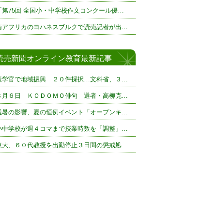
「第75回 全国小・中学校作文コンクール優…
南アフリカのヨハネスブルクで読売記者が出…
読売新聞オンライン教育最新記事
産学官で地域振興 ２０件採択…文科省、３…
８月６日 ＫＯＤＯＭＯ俳句 選者・高柳克…
猛暑の影響、夏の恒例イベント「オープンキ…
小中学校が週４コマまで授業時数を「調整」…
東大、６０代教授を出勤停止３日間の懲戒処…