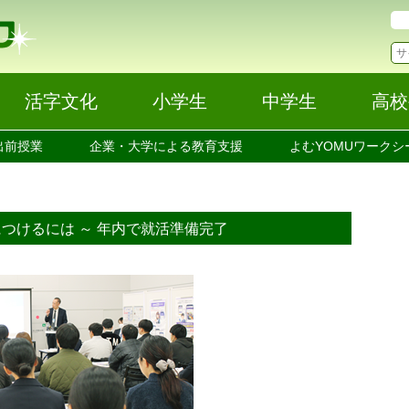
活字文化
小学生
中学生
高校
出前授業
企業・大学による教育支援
よむYOMUワークシ
つけるには ～ 年内で就活準備完了