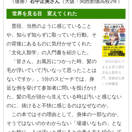
《優勝》
石中正美さん
（大阪・関西創価高校2年）
世界を見る目 変えてくれた
普段、当然のように感じていること
や、知らず知らずに取っていた行動。そ
の背後にあるものに気付かせてくれた
「文化人類学」の入門書を紹介した。
「皆さん、お風呂につかった時、髪の
「自分のあたり
まえを切り崩す
毛が浮いていて汚いなって思ったことは
文化人類学入
ないですか」。5分のスピーチでは、身
門」箕曲在弘著
／大和書房
近な例を挙げて参加者に問いを投げかけ
た。髪の毛が頭から生えている時は汚いと感じない
のに、抜けると不快に感じるのはなぜなのか。
この本ではその理由として、身体の一部なのか、
そうではないのかわからない「場違いなもの」とな