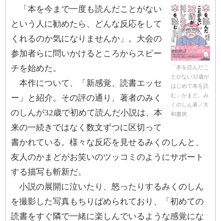
「本を今まで一度も読んだことがない
という人に勧めたら、どんな反応をして
くれるのか気になりませんか」。大会の
参加者らに問いかけるところからスピー
チを始めた。
「本を読んだこ
とがない32歳が
本作について、「新感覚、読書エッセ
はじめて本を読
む」かまど、み
ー」と紹介。その評の通り、著者のみく
くのしん著／大
のしんが32歳で初めて読んだ小説は、本
和書房
来の一続きではなく数文ずつに区切って
書かれている。様々な反応を見せるみくのしんと、
友人のかまどがお笑いのツッコミのようにサポート
する描写も斬新だ。
小説の展開に泣いたり、怒ったりするみくのしん
を撮影した写真もちりばめられており、「初めての
読書をすぐ隣で一緒に楽しんでいるような感覚にな