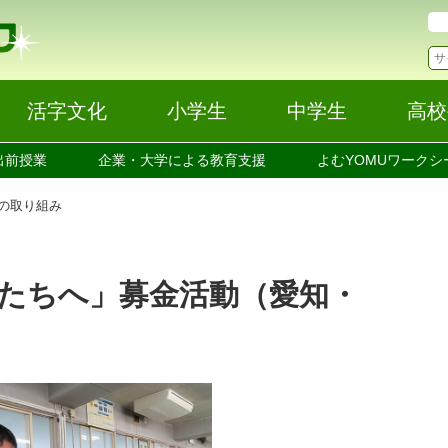
活字文化
小学生
中学生
高校
出前授業
企業・大学による教育支援
よむYOMUワークシ
校の取り組み
たちへ」募金活動（愛知・