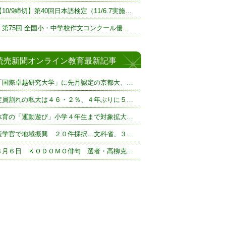
【10/9締切】第40回日本語検定（11/6.7実施…
「第75回 全国小・中学校作文コンクール優…
読売新聞オンライン教育最新記事
「国際卓越研究大学」に先月認定の京都大、…
定員割れの私大は４６・２％、４年ぶりに５…
体育の「運動遊び」小学４年生まで対象拡大…
産学官で地域振興 ２０件採択…文科省、３…
８月６日 ＫＯＤＯＭＯ俳句 選者・高柳克…