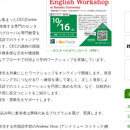
たCEC(Center
英語教育を推進する専門のセンタ
のグローバル専門教育を
英語でのライティングサ
す。CECの講師の国籍
＞＞
ポスターのダウンロード（PDF）
多種多様な文化や価値観
なアプローチで日頃より学内ワークショップを実施しています。
験生を対象にしたワークショップをオンラインで開催します。発音
ニング力につながる!? ～練習を通して楽しく、正しく発音しよ
英語でのコミュニケーションを円滑に進める方法」など、比較的わ
学習に役立つヒントをご紹介します。
校生・受験生をサポートします。
込み時に参加者は興味のあるプログラムを選び、受講します。
外国語学部のAndrew Struc (アンドリュー ストラック)教