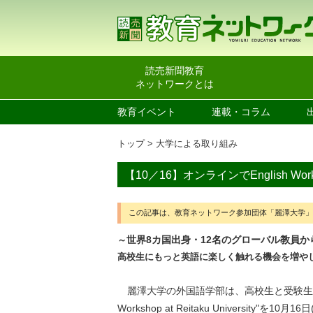
読売新聞教育
ネットワークとは
教育イベント
連載・コラム
トップ
大学による取り組み
【10／16】オンラインでEnglish Wo
この記事は、教育ネットワーク参加団体「麗澤大学
世界8カ国出身・12名のグローバル教員か
～
高校生にもっと英語に楽しく触れる機会を増や
麗澤大学の外国語学部は、高校生と受験生を対象
Workshop at Reitaku University"を1