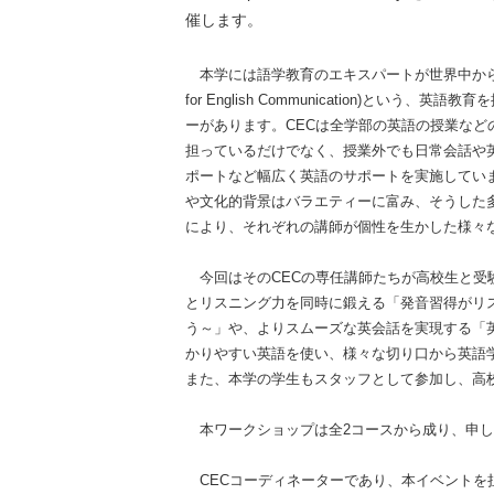
催します。
本学には語学教育のエキスパートが世界中から集まっ
for English Communication)という、
ーがあります。CECは全学部の英語の授業など
担っているだけでなく、授業外でも日常会話や
ポートなど幅広く英語のサポートを実施していま
や文化的背景はバラエティーに富み、そうした
により、それぞれの講師が個性を生かした様々
今回はそのCECの専任講師たちが高校生と受
とリスニング力を同時に鍛える「発音習得がリス
う～」や、よりスムーズな英会話を実現する「
かりやすい英語を使い、様々な切り口から英語
また、本学の学生もスタッフとして参加し、高
本ワークショップは全2コースから成り、申し
CECコーディネーターであり、本イベントを担当する