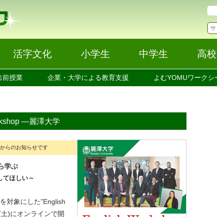
活字文化
小学生
中学生
高校
出前授業
企業・大学による教育支援
よむYOMUワークシ
rkshop ―麗澤大学
」からのお知らせです
ら学ぶ
してほしい～
にした"English
0月16日(土)にオンラインで開