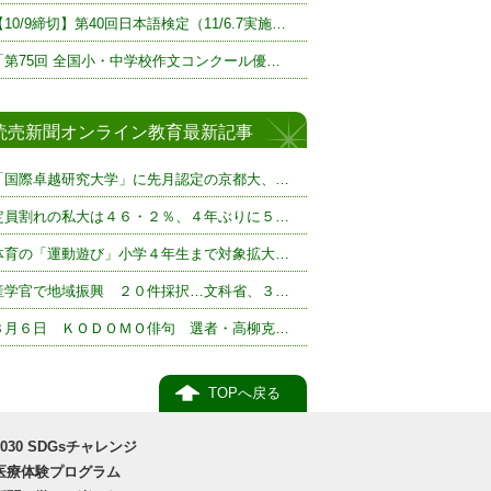
【10/9締切】第40回日本語検定（11/6.7実施…
「第75回 全国小・中学校作文コンクール優…
読売新聞オンライン教育最新記事
「国際卓越研究大学」に先月認定の京都大、…
定員割れの私大は４６・２％、４年ぶりに５…
体育の「運動遊び」小学４年生まで対象拡大…
産学官で地域振興 ２０件採択…文科省、３…
８月６日 ＫＯＤＯＭＯ俳句 選者・高柳克…
TOPへ戻る
2030 SDGsチャレンジ
医療体験プログラム