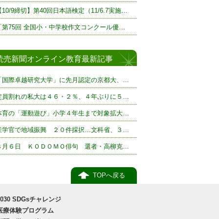
【10/9締切】第40回日本語検定（11/6.7実施…
「第75回 全国小・中学校作文コンクール優…
読売新聞オンライン教育最新記事
「国際卓越研究大学」に先月認定の京都大、…
定員割れの私大は４６・２％、４年ぶりに５…
体育の「運動遊び」小学４年生まで対象拡大…
産学官で地域振興 ２０件採択…文科省、３…
８月６日 ＫＯＤＯＭＯ俳句 選者・高柳克…
TOPへ戻る
2030 SDGsチャレンジ
医療体験プログラム