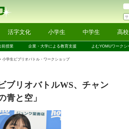
活字文化
小学生
中学生
高校
出前授業
企業・大学による教育支援
よむYOMUワークシ
小学生ビブリオバトル・ワークショップ
ビブリオバトルWS、チャン
の青と空」