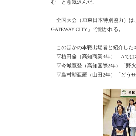
む」と意気込んだ。
全国大会（JR東日本特別協力）は、来
GATEWAY CITY」で開かれる。
このほかの本戦出場者と紹介した
▽植田倫（高知商業3年）「Aでは
▽今城寛登（高知国際2年）「野
▽島村塑亜羅（山田2年）「どうせ