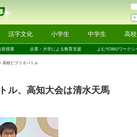
活字文化
小学生
中学生
高校
出前授業
企業・大学による教育支援
よむYOMUワークシ
高校ビブリオバトル
トル、高知大会は清水天馬