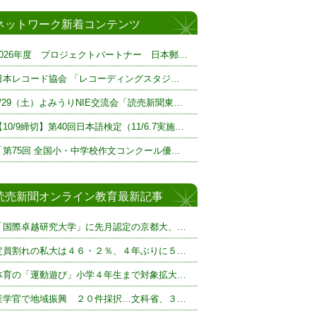
ネットワーク新着コンテンツ
2026年度 プロジェクトパートナー 日本郵…
日本レコード協会 「レコーディングスタジ…
8/29（土）よみうりNIE交流会「読売新聞東…
【10/9締切】第40回日本語検定（11/6.7実施…
「第75回 全国小・中学校作文コンクール優…
読売新聞オンライン教育最新記事
「国際卓越研究大学」に先月認定の京都大、…
定員割れの私大は４６・２％、４年ぶりに５…
体育の「運動遊び」小学４年生まで対象拡大…
産学官で地域振興 ２０件採択…文科省、３…