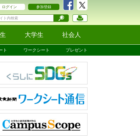
ログイン
参加登録
生
大学生
社会人
ート
ワークシート
プレゼント