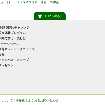
８月６日 ＫＯＤＯＭＯ俳句 選者・高柳克…
TOPへ戻る
2030 SDGsチャレンジ
医療体験プログラム
新聞で学ぶ・楽しむ
データベース
教育ネットワークニュース
会報
キャンパス・スコープ
プレゼント
用について
|
著作権
|
よくあるお問い合わせ