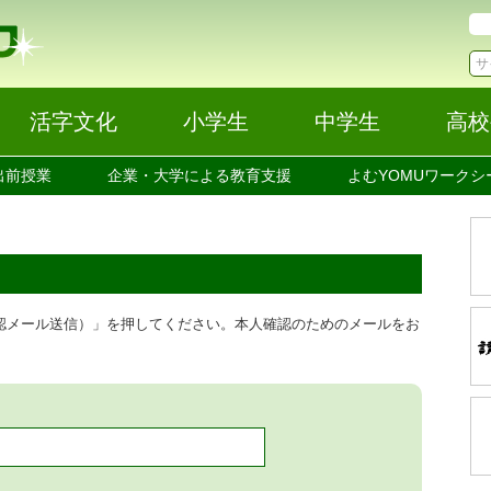
活字文化
小学生
中学生
高校
出前授業
企業・大学による教育支援
よむYOMUワークシ
認メール送信）」を押してください。本人確認のためのメールをお