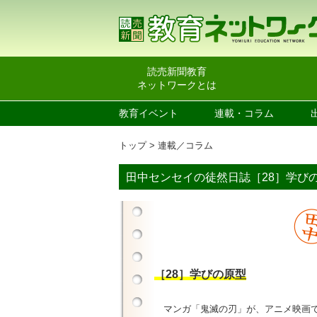
読売新聞教育
ネットワークとは
教育イベント
連載・コラム
トップ
連載／コラム
田中センセイの徒然日誌［28］学び
［28］学びの原型
マンガ「鬼滅の刃」が、アニメ映画で