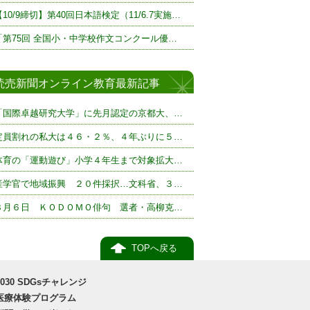
【10/9締切】第40回日本語検定（11/6.7実施…
「第75回 全国小・中学校作文コンクール優…
読売新聞オンライン教育最新記事
「国際卓越研究大学」に先月認定の京都大、…
定員割れの私大は４６・２％、４年ぶりに５…
体育の「運動遊び」小学４年生まで対象拡大…
産学官で地域振興 ２０件採択…文科省、３…
８月６日 ＫＯＤＯＭＯ俳句 選者・高柳克…
TOPへ戻る
2030 SDGsチャレンジ
医療体験プログラム