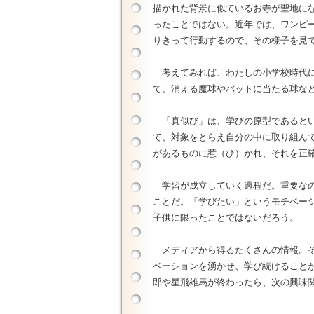
描かれた背景に似ているお寺が聖地に
ったことではない。近年では、ワンピ
りきって行動するので、その様子を見
考えてみれば、わたしの小学校時代に
て、消える魔球やバットに当たる球な
「真似び」は、学びの原型であるとい
て、対象をとらえ自分の中に取り組ん
があるものに惹（ひ）かれ、それを正
学習が成立していく過程だ。重要なの
ことだ。「学びたい」というモチベー
子供に限ったことではないだろう。
メディアから得るたくさんの情報。そ
ベーションを湧かせ、学び続けること
郎や星飛雄馬が終わったら、次の興味