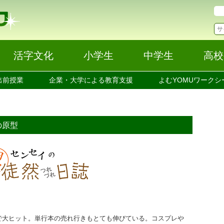
活字文化
小学生
中学生
高校
出前授業
企業・大学による教育支援
よむYOMUワークシ
の原型
大ヒット。単行本の売れ行きもとても伸びている。コスプレや