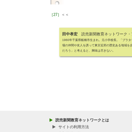
［27］
＜＜
田中孝宏
読売新聞教育ネットワーク・
1960年千葉県船橋市生まれ。元小学校長。「ブラ
場の仲間や友人を誘って東京近郊の歴史ある地域を
だろう」と考えると、興味は尽きない。
読売新聞教育ネットワークとは
サイトの利用方法