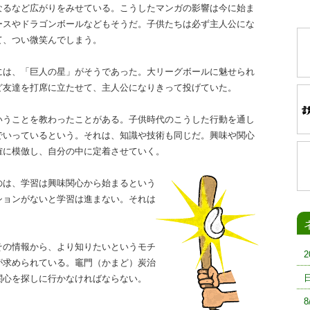
なるなど広がりをみせている。こうしたマンガの影響は今に始ま
ースやドラゴンボールなどもそうだ。子供たちは必ず主人公にな
て、つい微笑んでしまう。
は、「巨人の星」がそうであった。大リーグボールに魅せられ
ど友達を打席に立たせて、主人公になりきって投げていた。
うことを教わったことがある。子供時代のこうした行動を通し
でいっているという。それは、知識や技術も同じだ。興味や関心
確に模倣し、自分の中に定着させていく。
は、学習は興味関心から始まるという
ションがないと学習は進まない。それは
の情報から、より知りたいというモチ
が求められている。竈門（かまど）炭治
関心を探しに行かなければならない。