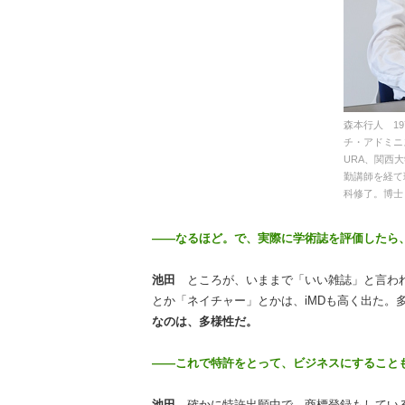
森本行人 1
チ・アドミニ
URA、関西
勤講師を経て
科修了。博士
――なるほど。で、実際に学術誌を評価したら
池田
ところが、いままで「いい雑誌」と言わ
とか「ネイチャー」とかは、iMDも高く出た。
なのは、多様性だ。
――これで特許をとって、ビジネスにすること
池田
確かに特許出願中で、商標登録もしてい