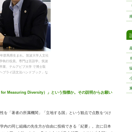
61年群馬県生まれ。筑波大学人文社
学執行役員。専門は言語学。筑波
卒業、テルアビブ大学 で博士取
ヘブライ語文法ハンドブック」な
r Measuring Diversity）」という指標か。その説明からお願い
様性を「著者の所属機関」「立地する国」という観点で点数をつけ
学内の同じ組織の先生方が自由に投稿できる「紀要」。次に日本