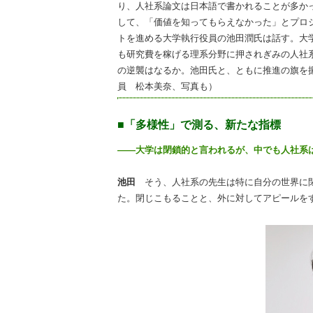
り、人社系論文は日本語で書かれることが多か
して、「価値を知ってもらえなかった」とプロ
トを進める大学執行役員の池田潤氏は話す。大
も研究費を稼げる理系分野に押されぎみの人社
の逆襲はなるか。池田氏と、ともに推進の旗を
員 松本美奈、写真も）
■「多様性」で測る、新たな指標
――大学は閉鎖的と言われるが、中でも人社系
池田
そう、人社系の先生は特に自分の世界に
た。閉じこもることと、外に対してアピールを