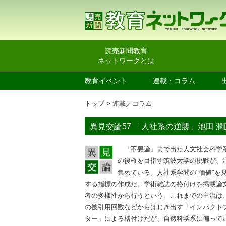
読売新聞教育
ネットワークとは
教育イベント
連載・コラム
トップ
連載／コラム
異見交論57 「人社系の逆襲」池田 
「不要論」まで出た人文社会科学
の復権を目指す筑波大学の挑戦が、
集めている。人社系学問の"価値"を
する指標の作成だ。学術雑誌の格付けを掲載論
者の多様性から行うという。これまでの主流は
の被引用回数などからはじき出す「インパクト
ター」による格付けだが、自然科学系に偏って