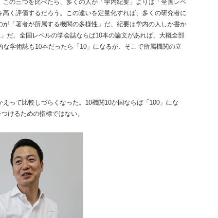
。この三つを比べたら、多くの人が「学内紀要」よりは「全国レベ
を高く評価するだろう。この違いを定量化すれば、多くの研究者に
のが「著者が所属する機関の多様性」だ。紀要は学内の人しか書か
1」だ。全国レベルの学会誌ならば10本の論文があれば、大概全部
的な学術誌も10本だったら「10」になるが、そこで所属機関の立
えって比較しづらくなった。10機関10か国ならば「100」にな
をつけるための指標ではない。