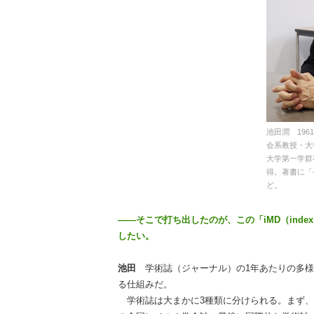
池田潤 19
会系教授・大
大学第一学群
得。著書に「
ど。
――そこで打ち出したのが、この「iMD（index fo
したい。
池田
学術誌（ジャーナル）の1年あたりの多
る仕組みだ。
学術誌は大まかに3種類に分けられる。まず、