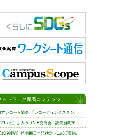
ネットワーク新着コンテンツ
日本レコード協会 「レコーディングスタジ…
8/29（土）よみうりNIE交流会「読売新聞東…
【10/9締切】第40回日本語検定（11/6.7実施…