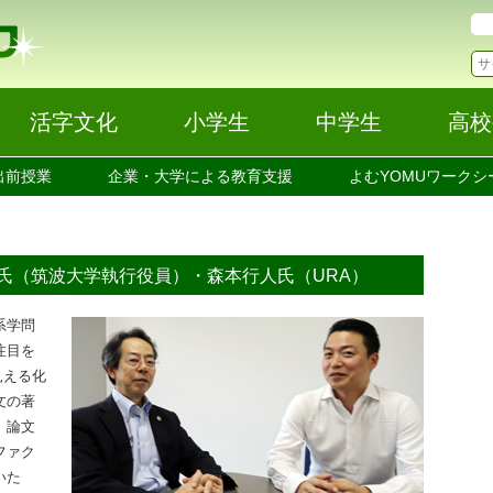
活字文化
小学生
中学生
高校
出前授業
企業・大学による教育支援
よむYOMUワークシ
潤氏（筑波大学執行役員）・森本行人氏（URA）
系学問
注目を
見える化
文の著
、論文
ファク
いた