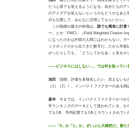
たつと誰でも使えるようになる。自分たちのア
のアイデアを使えないというのもどうかなあと
式も公開して、みんなに活用してもらいたい。
この指標の最大の特徴は、
誰でも簡単に計算
ー」とか「FWCI」（Field Weighted Cit
になったのかは外部の人間にはわからない。デ
ックボックスから出てきた数字だ。だから学術
がったりしても、「どうしてかなあ」と首をか
――ビジネスにはしない...。では何を狙ってい
池田
指標、評価を多様化したい、見えないも
［1］［2］）。インパクトファクターのある雑
森本
今までは、インパクトファクターがつか
学ランキングのデータとして使われている。か
でも1本、学内紀要でも1本とカウントされてい
――「0」か「1」か。ずいぶん大雑把だ。新