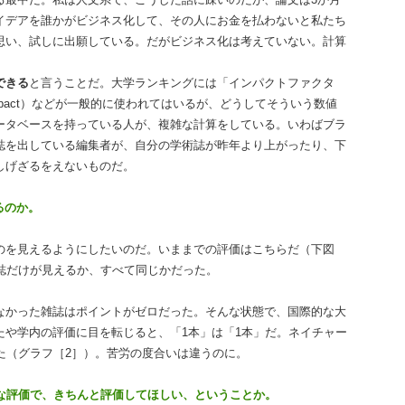
イデアを誰かがビジネス化して、その人にお金を払わないと私たち
思い、試しに出願している。だがビジネス化は考えていない。計算
できる
と言うことだ。大学ランキングには「インパクトファクタ
ation Impact）などが一般的に使われてはいるが、どうしてそういう数値
ータベースを持っている人が、複雑な計算をしている。いわばブラ
誌を出している編集者が、自分の学術誌が昨年より上がったり、下
しげざるをえないものだ。
るのか。
のを見えるようにしたいのだ。いままでの評価はこちらだ（下図
誌だけが見えるか、すべて同じかだった。
なかった雑誌はポイントがゼロだった。そんな状態で、国際的な大
たや学内の評価に目を転じると、「1本」は「1本」だ。ネイチャー
た（グラフ［2］）。苦労の度合いは違うのに。
たな評価で、きちんと評価してほしい、ということか。