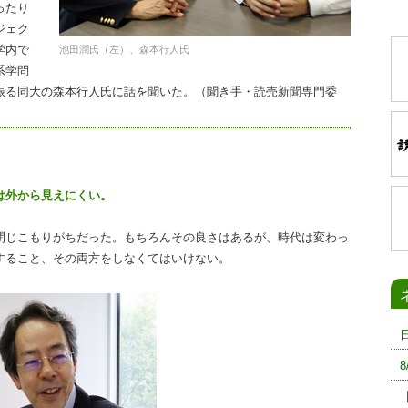
ったり
ジェク
学内で
池田潤氏（左）、森本行人氏
系学問
振る同大の森本行人氏に話を聞いた。（聞き手・読売新聞専門委
は外から見えにくい。
閉じこもりがちだった。もちろんその良さはあるが、時代は変わっ
すること、その両方をしなくてはいけない。