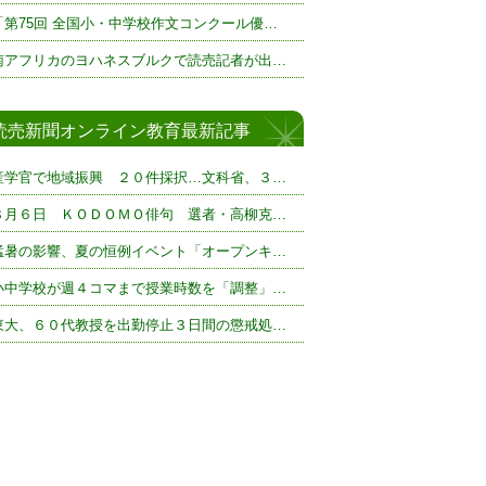
「第75回 全国小・中学校作文コンクール優…
南アフリカのヨハネスブルクで読売記者が出…
読売新聞オンライン教育最新記事
産学官で地域振興 ２０件採択…文科省、３…
８月６日 ＫＯＤＯＭＯ俳句 選者・高柳克…
猛暑の影響、夏の恒例イベント「オープンキ…
小中学校が週４コマまで授業時数を「調整」…
東大、６０代教授を出勤停止３日間の懲戒処…