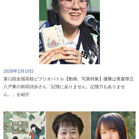
2026年2月10日
第12回全国高校ビブリオバトル【動画、写真特集】優勝は青森県立
八戸東の前田詩歩さん「記憶にありません。記憶力もありませ
ん。」を紹介