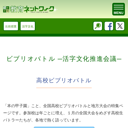
出前授業
活字文化
ビブリオバトル ─活字文化推進会議─
高校ビブリオバトル
「本の甲子園」こと、全国高校ビブリオバトルと地方大会の特集ペ
ージです。参加校は年ごとに増え、１月の全国大会をめざす高校生
バトラーたちが、各地で熱く語っています。