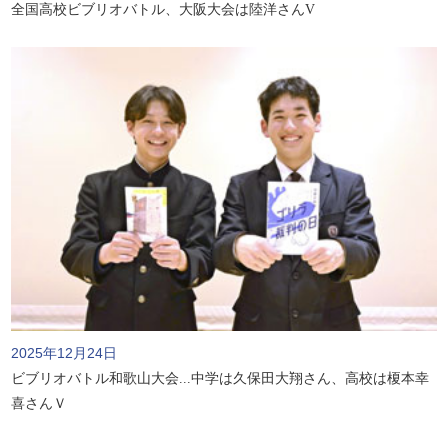
全国高校ビブリオバトル、大阪大会は陸洋さんV
2025年12月24日
ビブリオバトル和歌山大会...中学は久保田大翔さん、高校は榎本幸
喜さんＶ