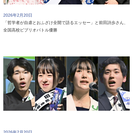
2026年2月20日
「哲学者が自虐とおふざけ全開で語るエッセー」と前田詩歩さん、
全国高校ビブリオバトル優勝
2026年2月20日