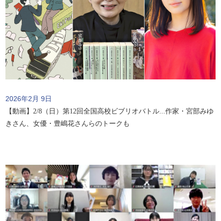
2026年2月 9日
【動画】2/8（日）第12回全国高校ビブリオバトル...作家・宮部みゆ
きさん、女優・豊嶋花さんらのトークも