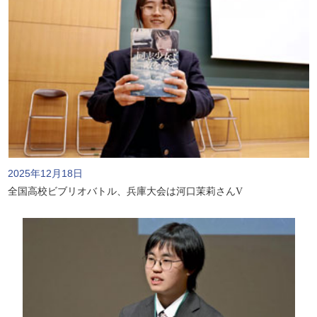
2025年12月18日
全国高校ビブリオバトル、兵庫大会は河口茉莉さんV