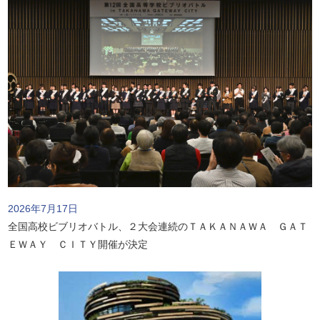
2026年7月17日
全国高校ビブリオバトル、２大会連続のＴＡＫＡＮＡＷＡ ＧＡＴ
ＥＷＡＹ ＣＩＴＹ開催が決定