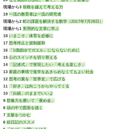
現場から3
垣根を越えて考える力
19
一流の教育者は一流の研究者
現場から2
町の課題を解決する数学（2017年7月28日）
現場から1
実用的な文章に学ぶ
18
いまこそ、体育を必修に
17
思考停止と規制緩和
16
「1億総ゆでガエル」にならないために
15
心のスイッチを切り替える
14
「記述式」で実現したい「考える楽しさ」
13
家庭の事情で進学をあきらめなくてもよい社会
12
思考の翼を「世界史」で広げる
11
「好き」は向こうからやってくる
10
「白紙」のままでいいよ
9
想像力を磨いて「褒め金」
8
頭の中で図形を描く
7
文脈をつかむ
6
絵日記のススメ